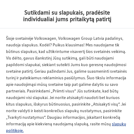
Atgal
Sutikdami su slapukais, pradėsite
individualiai jums pritaikytą patirtį
Šioje svetainėje Volkswagen, Volkswagen Group Latvia padalinys,
naudoja slapukus. Kodėl? Puikus klausimas! Mes naudojame tik
būtinus slapukus, kad užtikrintume visavertį šios svetainės veikimą.
Vis dėlto, gavus išankstinį Jūsų sutikimą, gali būti naudojami
papildomi slapukai, siekiant suteikti Jums kuo geresnę naudojimosi
svetaine patirtį. Geriau pažindami Jus, galime suasmeninti svetainės
turinį ir pateikiamus reklaminius pasiūlymus. Šiuo tikslu informacija
apie naudojimąsi mūsų svetaine taip pat galime dalytis su savo
partneriais. Pasirinkdami „Priimti visus“ Jūs sutinkate, kad būtų
naudojami visi slapukai. Jei norite atsisakyti naudoti bet kuriuos
kitus slapukus, išskyrus būtinuosius, pasirinkite „Atsisakyti visų“. Jei
norite valdyti ir keisti konkrečius slapukų nustatymus, pasirinkite
„Tvarkyti nustatymus“. Daugiau informacijos, įskaitant konkrečią
informaciją apie kiekvieną naudojamą slapuką, rasite mūsų
slapukų
politikoje.