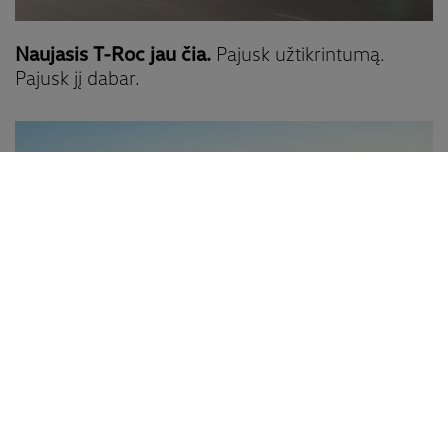
Naujasis T-Roc jau čia.
Pajusk užtikrintumą.
Pajusk jį dabar.
Tayron
– daugiau erdvės, daugiau galimybių,
daugiau komforto.