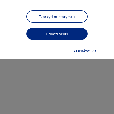
Tvarkyti nustatymus
Priimti visus
Atsisakyti visų